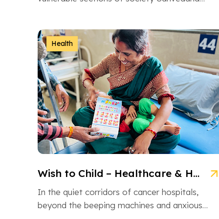
NGO is an inspiring non-governmental
organization based in Ahmedabad, Gujarat,
dedicated […]
Health
Wish to Child – Healthcare & Hope for Cancer Kids in Gujarat
In the quiet corridors of cancer hospitals,
beyond the beeping machines and anxious
whispers, there are brave little souls fighting