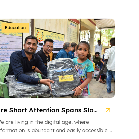
વા છે જે પોતાનું જીવન […]
Education
Are Short Attention Spans Slowing Down Children’s Learning?
e are living in the digital age, where
nformation is abundant and easily accessible.
owever, this information overload is also […]