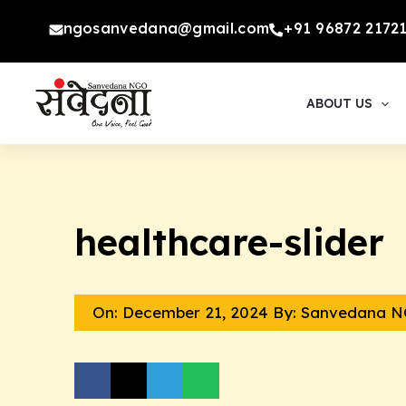
Skip
ngosanvedana@gmail.com
+91 96872 2172
to
content
ABOUT US
healthcare-slider
On:
December 21, 2024
By: Sanvedana 