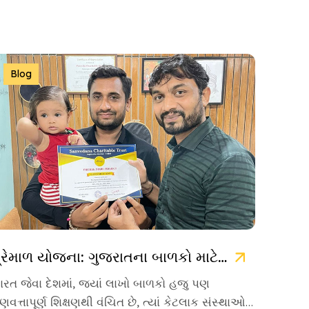
Blog
પ્રેમાળ યોજના: ગુજરાતના બાળકો માટે ઉજ્જવળ ભવિષ્યની ચાવી
ારત જેવા દેશમાં, જ્યાં લાખો બાળકો હજુ પણ
ુણવત્તાપૂર્ણ શિક્ષણથી વંચિત છે, ત્યાં કેટલાક સંસ્થાઓ