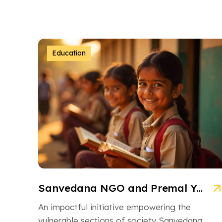
Education
Sanvedana NGO and Premal Yojana: A Model of Social Service
An impactful initiative empowering the
vulnerable sections of society Sanvedana