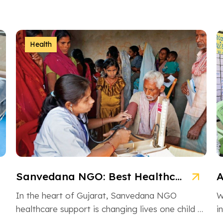
આવા આસરો બનીને […]
એ
Health
Sanvedana NGO: Best Healthcare & Cancer Support in Gujarat
In the heart of Gujarat, Sanvedana NGO
W
healthcare support is changing lives one child at
i
a time. From rural villages […]
H