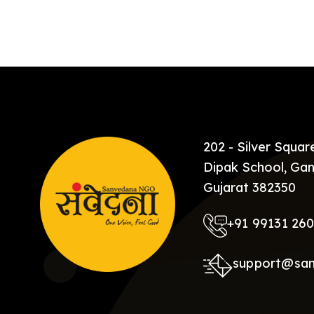
[…]
202 - Silver Squa
Dipak School, Gan
Gujarat 382350
+91 99131 26
support@sa