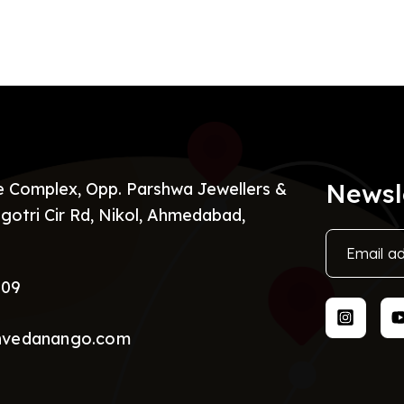
Newsl
re Complex, Opp. Parshwa Jewellers &
gotri Cir Rd, Nikol, Ahmedabad,
009
nvedanango.com