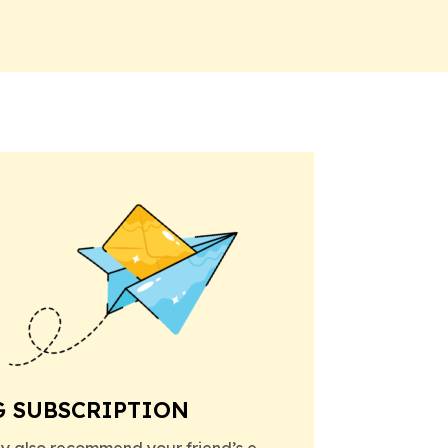
G SUBSCRIPTION
y also recommend your friend’s e-