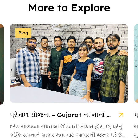
More to Explore
Blog
પ્રેમાળ યોજના – Gujarat ના નાનાં બાળકો માટે આશાની નવી કિરણ
દરેક બાળકના સપનામાં ઊડવાની તાકાત હોય છે, પરંતુ
ભ
કઈંક સપનાને સાકાર થવા માટે આધારની જરૂર પડે છે.
ગ