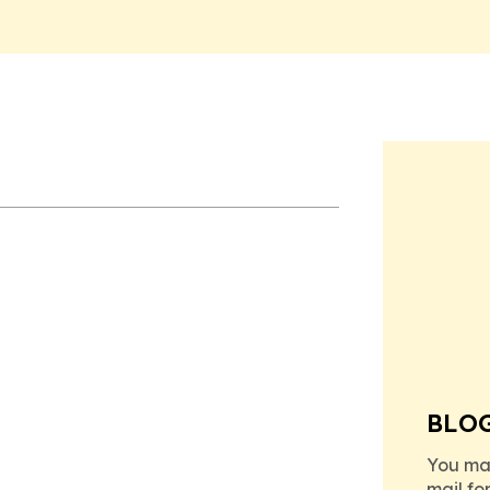
BLO
You ma
mail fo