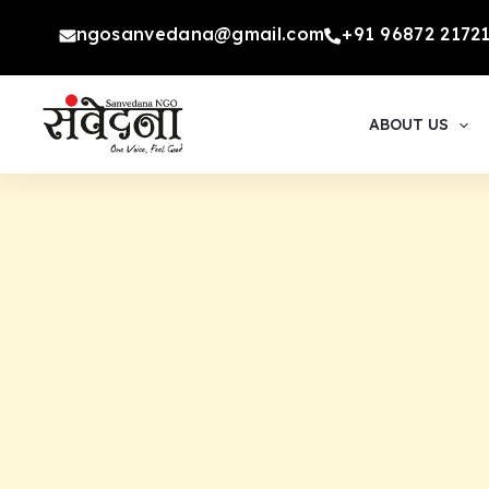
Skip
ngosanvedana@gmail.com
+91 96872 2172
to
content
ABOUT US