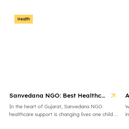
Health
Sanvedana NGO: Best Healthcare & Cancer Support in Gujarat
In the heart of Gujarat, Sanvedana NGO
W
healthcare support is changing lives one child at
i
a time. From rural villages […]
H