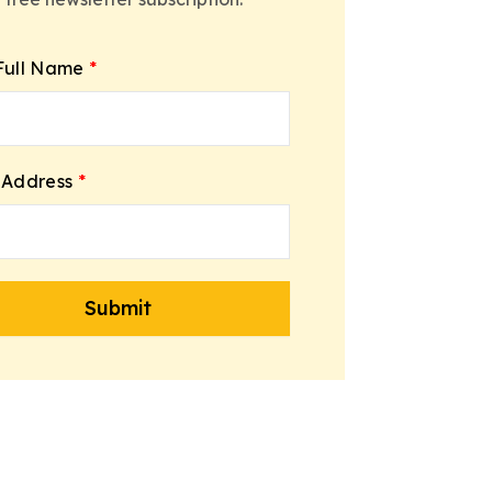
Full Name
*
 Address
*