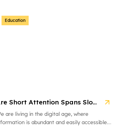
Education
Are Short Attention Spans Slowing Down Children’s Learning?
e are living in the digital age, where
nformation is abundant and easily accessible.
owever, this information overload is also […]