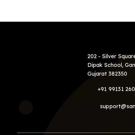
[…]
202 - Silver Squa
Dipak School, Gan
Gujarat 382350
+91 99131 26
support@sa