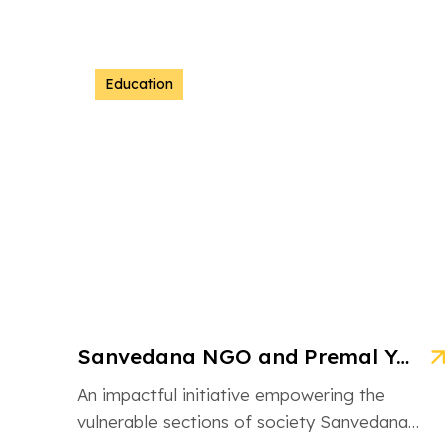
Education
Sanvedana NGO and Premal Yojana: A Model of Social Service
An impactful initiative empowering the
vulnerable sections of society Sanvedana