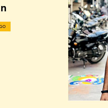
in
NGO