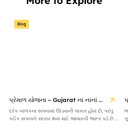
More to Explore
Blog
પ્રેમાળ યોજના – Gujarat ના નાનાં બાળકો માટે આશાની નવી કિરણ
દરેક બાળકના સપનામાં ઊડવાની તાકાત હોય છે, પરંતુ
ભ
કઈંક સપનાને સાકાર થવા માટે આધારની જરૂર પડે છે.
ગ
આવા આસરો બનીને […]
એ