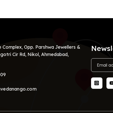
Newsl
re Complex, Opp. Parshwa Jewellers &
gotri Cir Rd, Nikol, Ahmedabad,
009
nvedanango.com