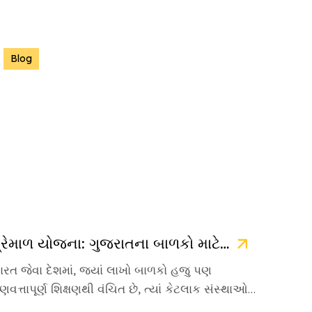
Blog
પ્રેમાળ યોજના: ગુજરાતના બાળકો માટે ઉજ્જવળ ભવિષ્યની ચાવી
ારત જેવા દેશમાં, જ્યાં લાખો બાળકો હજુ પણ
ુણવત્તાપૂર્ણ શિક્ષણથી વંચિત છે, ત્યાં કેટલાક સંસ્થાઓ
વા છે જે પોતાનું જીવન […]