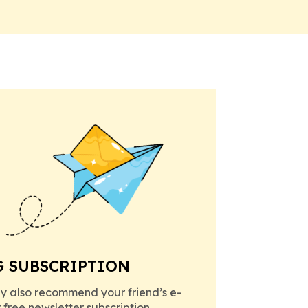
G SUBSCRIPTION
y also recommend your friend’s e-
r free newsletter subscription.