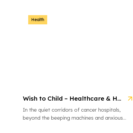
NGO is an inspiring non-governmental
organization based in Ahmedabad, Gujarat,
dedicated […]
Health
Wish to Child – Healthcare & Hope for Cancer Kids in Gujarat
In the quiet corridors of cancer hospitals,
beyond the beeping machines and anxious
whispers, there are brave little souls fighting