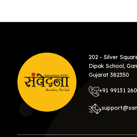
[…]
202 - Silver Squa
Dipak School, Gan
Gujarat 382350
+91 99131 26
support@sa