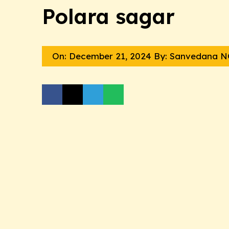
Polara sagar
On:
December 21, 2024
By: Sanvedana 