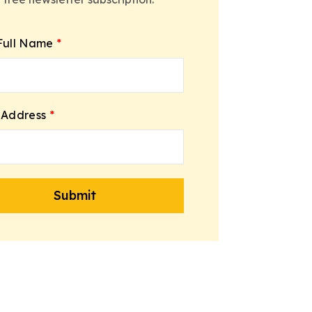
Full Name
*
 Address
*