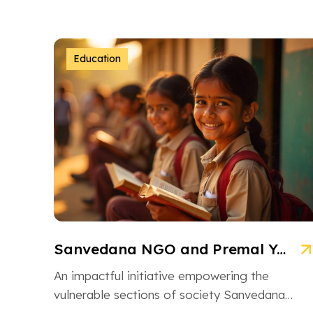
Education
Sanvedana NGO and Premal Yojana: A Model of Social Service
An impactful initiative empowering the
vulnerable sections of society Sanvedana