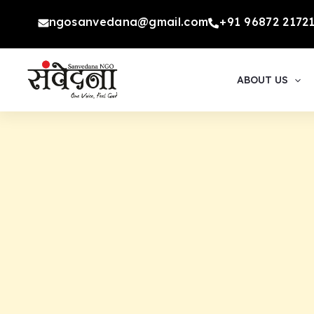
Skip
ngosanvedana@gmail.com
+91 96872 2172
to
content
ABOUT US