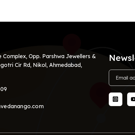
Newsl
re Complex, Opp. Parshwa Jewellers &
gotri Cir Rd, Nikol, Ahmedabad,
009
nvedanango.com