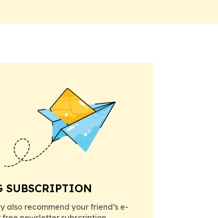
G SUBSCRIPTION
y also recommend your friend’s e-
r free newsletter subscription.