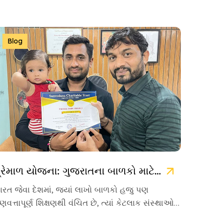
Blog
પ્રેમાળ યોજના: ગુજરાતના બાળકો માટે ઉજ્જવળ ભવિષ્યની ચાવી
ારત જેવા દેશમાં, જ્યાં લાખો બાળકો હજુ પણ
ુણવત્તાપૂર્ણ શિક્ષણથી વંચિત છે, ત્યાં કેટલાક સંસ્થાઓ
વા છે જે પોતાનું જીવન […]