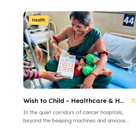
NGO is an inspiring non-governmental
organization based in Ahmedabad, Gujarat,
dedicated […]
Health
Wish to Child – Healthcare & Hope for Cancer Kids in Gujarat
In the quiet corridors of cancer hospitals,
beyond the beeping machines and anxious
whispers, there are brave little souls fighting