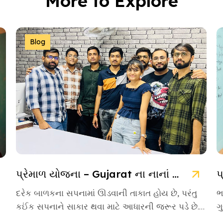
More to Explore
Blog
પ્રેમાળ યોજના – Gujarat ના નાનાં બાળકો માટે આશાની નવી કિરણ
દરેક બાળકના સપનામાં ઊડવાની તાકાત હોય છે, પરંતુ
ભ
કઈંક સપનાને સાકાર થવા માટે આધારની જરૂર પડે છે.
ગ
આવા આસરો બનીને […]
એ