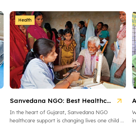
Health
Sanvedana NGO: Best Healthcare & Cancer Support in Gujarat
In the heart of Gujarat, Sanvedana NGO
W
healthcare support is changing lives one child at
i
a time. From rural villages […]
H