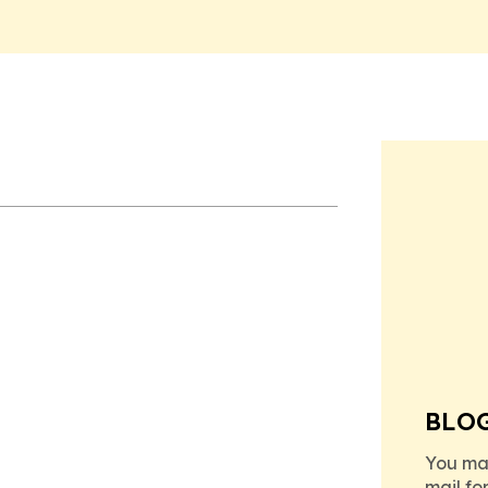
BLO
You ma
mail fo