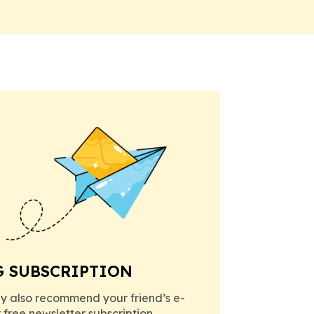
G SUBSCRIPTION
y also recommend your friend’s e-
r free newsletter subscription.