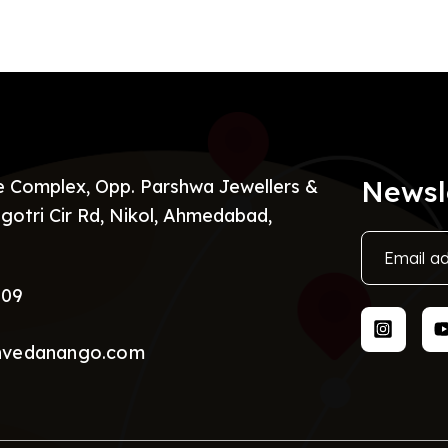
Newsl
re Complex, Opp. Parshwa Jewellers &
gotri Cir Rd, Nikol, Ahmedabad,
009
nvedanango.com