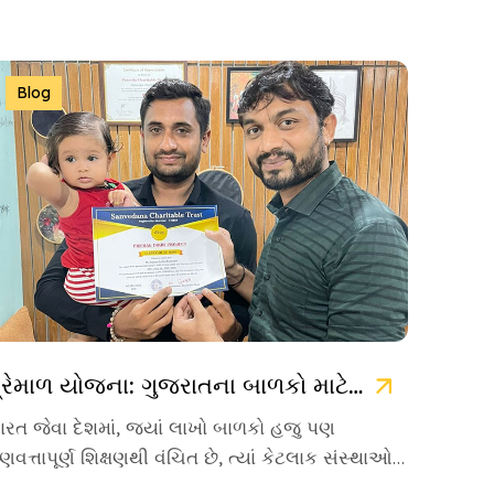
Blog
પ્રેમાળ યોજના: ગુજરાતના બાળકો માટે ઉજ્જવળ ભવિષ્યની ચાવી
ારત જેવા દેશમાં, જ્યાં લાખો બાળકો હજુ પણ
ુણવત્તાપૂર્ણ શિક્ષણથી વંચિત છે, ત્યાં કેટલાક સંસ્થાઓ
વા છે જે પોતાનું જીવન […]