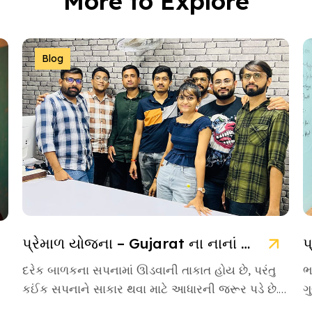
More to Explore
Blog
પ્રેમાળ યોજના – Gujarat ના નાનાં બાળકો માટે આશાની નવી કિરણ
દરેક બાળકના સપનામાં ઊડવાની તાકાત હોય છે, પરંતુ
ભ
કઈંક સપનાને સાકાર થવા માટે આધારની જરૂર પડે છે.
ગ
આવા આસરો બનીને […]
એ