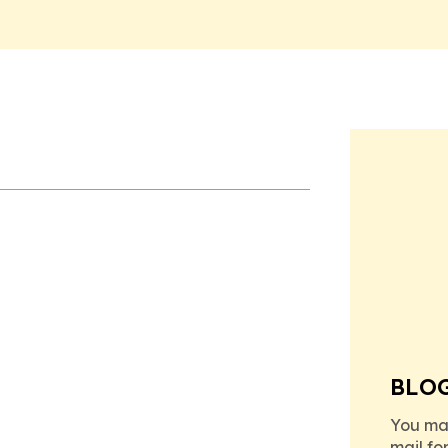
BLO
You ma
mail fo