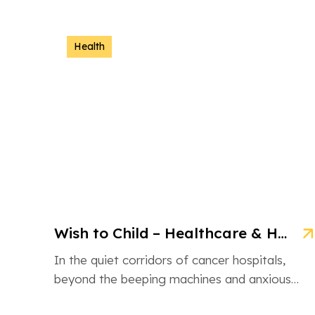
NGO is an inspiring non-governmental
organization based in Ahmedabad, Gujarat,
dedicated […]
Health
Wish to Child – Healthcare & Hope for Cancer Kids in Gujarat
In the quiet corridors of cancer hospitals,
beyond the beeping machines and anxious
whispers, there are brave little souls fighting