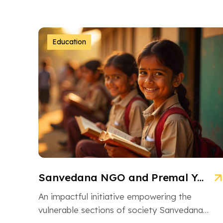
Education
Sanvedana NGO and Premal Yojana: A Model of Social Service
An impactful initiative empowering the
vulnerable sections of society Sanvedana