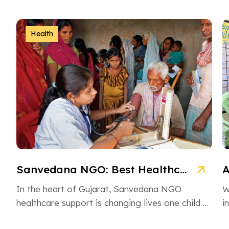
Health
Sanvedana NGO: Best Healthcare & Cancer Support in Gujarat
In the heart of Gujarat, Sanvedana NGO
W
healthcare support is changing lives one child at
i
a time. From rural villages […]
H