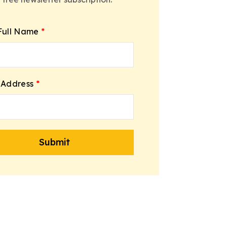
Full Name
*
 Address
*