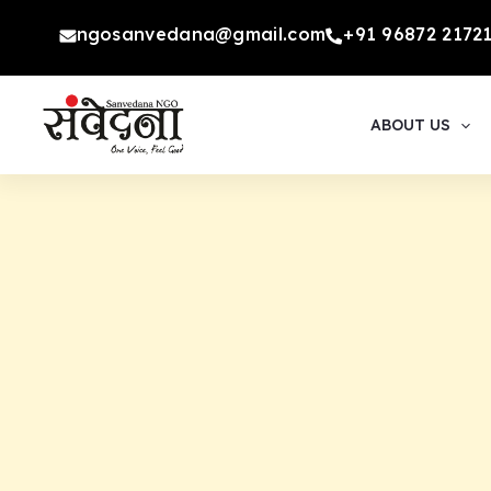
Skip
ngosanvedana@gmail.com
+91 96872 2172
to
content
ABOUT US