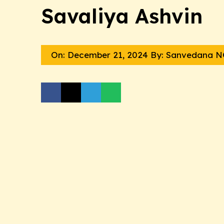
Savaliya Ashvin
On:
December 21, 2024
By: Sanvedana 