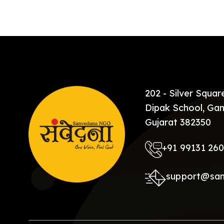
[…]
202 - Silver Squa
Dipak School, Gan
Gujarat 382350
+91 99131 26
support@sa