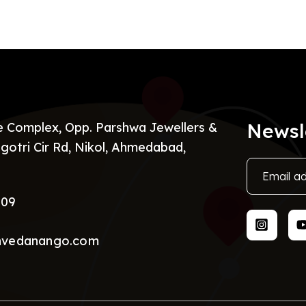
Newsl
re Complex, Opp. Parshwa Jewellers &
gotri Cir Rd, Nikol, Ahmedabad,
009
nvedanango.com