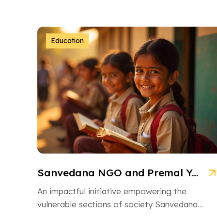
Education
Sanvedana NGO and Premal Yojana: A Model of Social Service
An impactful initiative empowering the
vulnerable sections of society Sanvedana