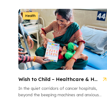
NGO is an inspiring non-governmental
organization based in Ahmedabad, Gujarat,
dedicated […]
Health
Wish to Child – Healthcare & Hope for Cancer Kids in Gujarat
In the quiet corridors of cancer hospitals,
beyond the beeping machines and anxious
whispers, there are brave little souls fighting