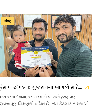
Blog
પ્રેમાળ યોજના: ગુજરાતના બાળકો માટે ઉજ્જવળ ભવિષ્યની ચાવી
ારત જેવા દેશમાં, જ્યાં લાખો બાળકો હજુ પણ
ુણવત્તાપૂર્ણ શિક્ષણથી વંચિત છે, ત્યાં કેટલાક સંસ્થાઓ
વા છે જે પોતાનું જીવન […]