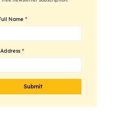
Full Name
*
 Address
*