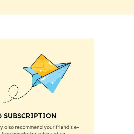
G SUBSCRIPTION
y also recommend your friend’s e-
r free newsletter subscription.