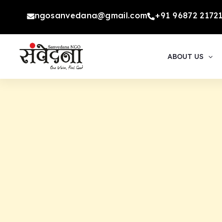
Skip
ngosanvedana@gmail.com
+91 96872 2172
to
content
ABOUT US