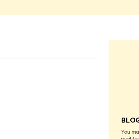
BLO
You ma
mail fo