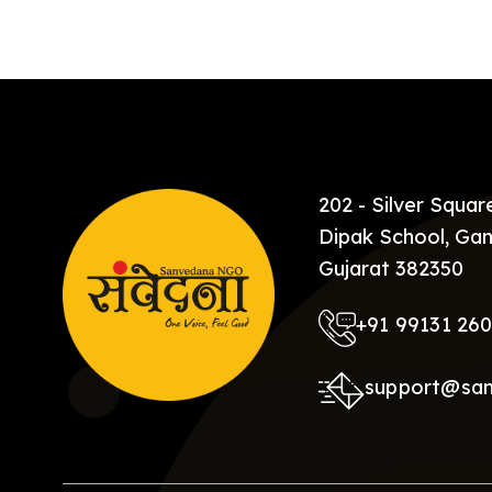
[…]
202 - Silver Squa
Dipak School, Gan
Gujarat 382350
+91 99131 26
support@sa