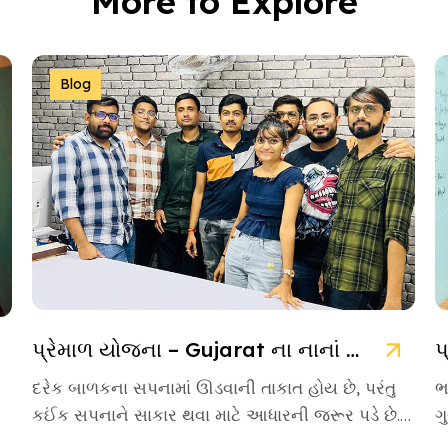
More to Explore
Blog
પ્રેમાળ યોજના – Gujarat ના નાનાં બાળકો માટે આશાની નવી કિરણ
દરેક બાળકના સપનામાં ઊડવાની તાકાત હોય છે, પરંતુ
ભ
કઈંક સપનાને સાકાર થવા માટે આધારની જરૂર પડે છે.
ગ
આવા આસરો બનીને […]
એ