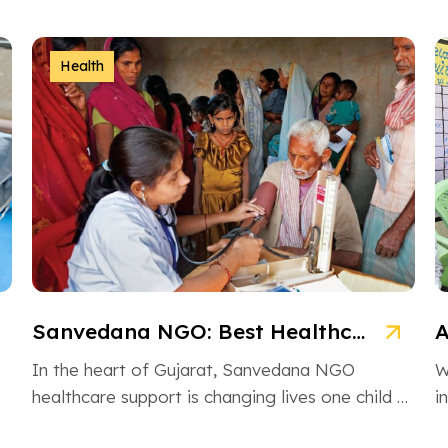
Health
Sanvedana NGO: Best Healthcare & Cancer Support in Gujarat
In the heart of Gujarat, Sanvedana NGO
W
healthcare support is changing lives one child at
i
a time. From rural villages […]
H