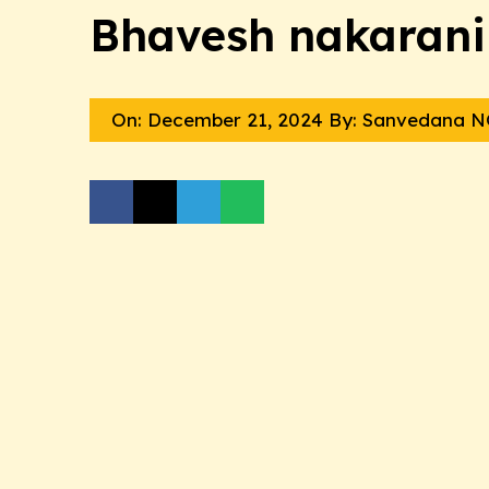
Bhavesh nakarani
On:
December 21, 2024
By: Sanvedana 