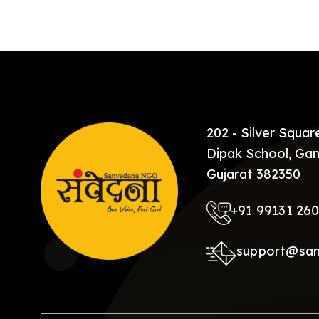
[…]
202 - Silver Squa
Dipak School, Gan
Gujarat 382350
+91 99131 26
support@sa