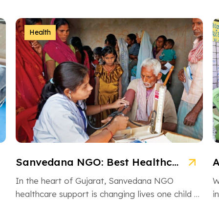
Health
Sanvedana NGO: Best Healthcare & Cancer Support in Gujarat
In the heart of Gujarat, Sanvedana NGO
W
healthcare support is changing lives one child at
i
a time. From rural villages […]
H