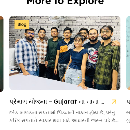
More to Explore
Blog
પ્રેમાળ યોજના – Gujarat ના નાનાં બાળકો માટે આશાની નવી કિરણ
દરેક બાળકના સપનામાં ઊડવાની તાકાત હોય છે, પરંતુ
ભ
કઈંક સપનાને સાકાર થવા માટે આધારની જરૂર પડે છે.
ગ
આવા આસરો બનીને […]
એ