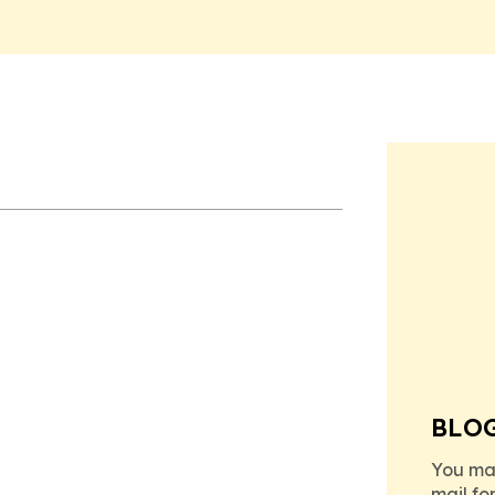
BLO
You ma
mail fo