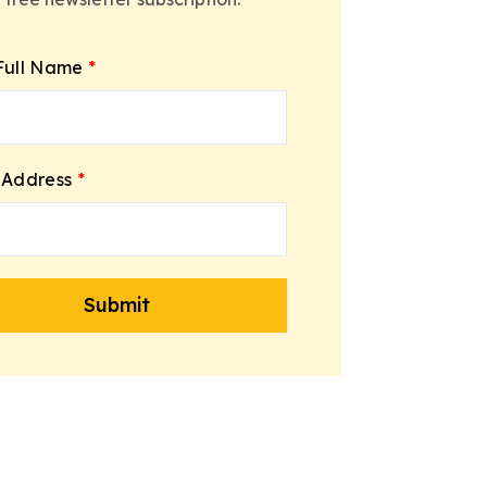
Full Name
*
 Address
*