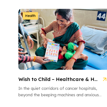
NGO is an inspiring non-governmental
organization based in Ahmedabad, Gujarat,
dedicated […]
Health
Wish to Child – Healthcare & Hope for Cancer Kids in Gujarat
In the quiet corridors of cancer hospitals,
beyond the beeping machines and anxious
whispers, there are brave little souls fighting