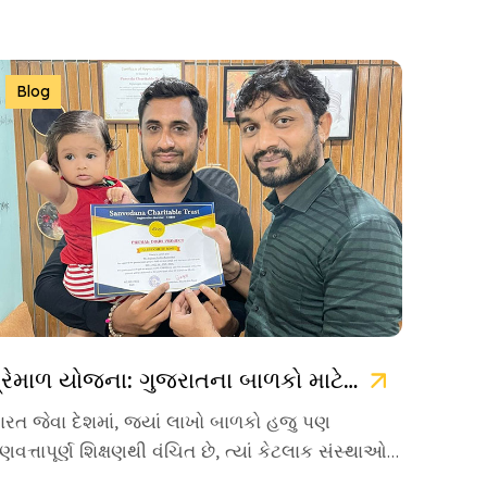
Blog
પ્રેમાળ યોજના: ગુજરાતના બાળકો માટે ઉજ્જવળ ભવિષ્યની ચાવી
ારત જેવા દેશમાં, જ્યાં લાખો બાળકો હજુ પણ
ુણવત્તાપૂર્ણ શિક્ષણથી વંચિત છે, ત્યાં કેટલાક સંસ્થાઓ
વા છે જે પોતાનું જીવન […]