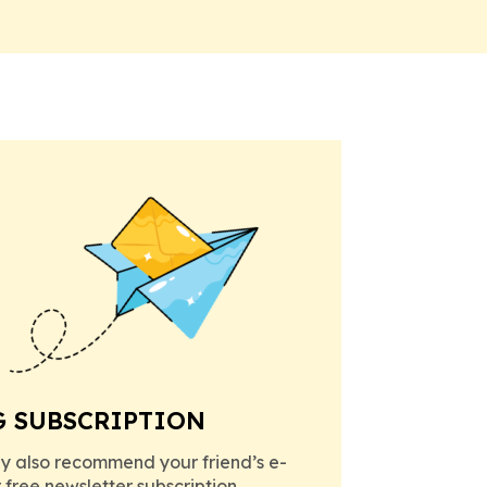
G SUBSCRIPTION
y also recommend your friend’s e-
r free newsletter subscription.