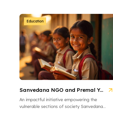
Education
Sanvedana NGO and Premal Yojana: A Model of Social Service
An impactful initiative empowering the
vulnerable sections of society Sanvedana