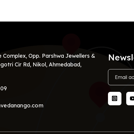
Newsl
re Complex, Opp. Parshwa Jewellers &
gotri Cir Rd, Nikol, Ahmedabad,
009
nvedanango.com