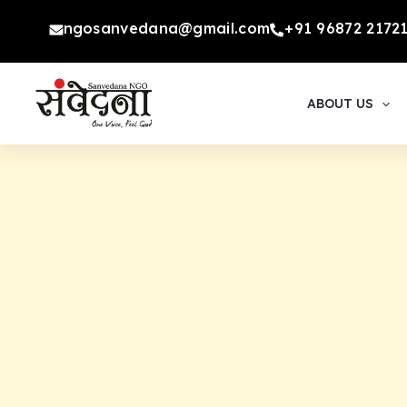
Skip
ngosanvedana@gmail.com
+91 96872 2172
to
content
ABOUT US