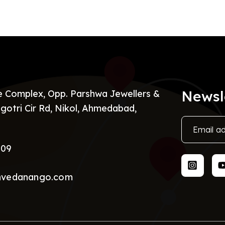
Newsl
re Complex, Opp. Parshwa Jewellers &
gotri Cir Rd, Nikol, Ahmedabad,
009
nvedanango.com