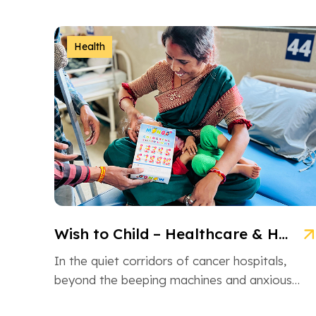
NGO is an inspiring non-governmental
organization based in Ahmedabad, Gujarat,
dedicated […]
Health
Wish to Child – Healthcare & Hope for Cancer Kids in Gujarat
In the quiet corridors of cancer hospitals,
beyond the beeping machines and anxious
whispers, there are brave little souls fighting