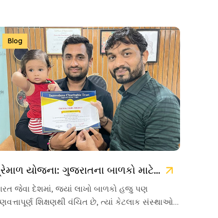
Blog
પ્રેમાળ યોજના: ગુજરાતના બાળકો માટે ઉજ્જવળ ભવિષ્યની ચાવી
ારત જેવા દેશમાં, જ્યાં લાખો બાળકો હજુ પણ
ુણવત્તાપૂર્ણ શિક્ષણથી વંચિત છે, ત્યાં કેટલાક સંસ્થાઓ
વા છે જે પોતાનું જીવન […]