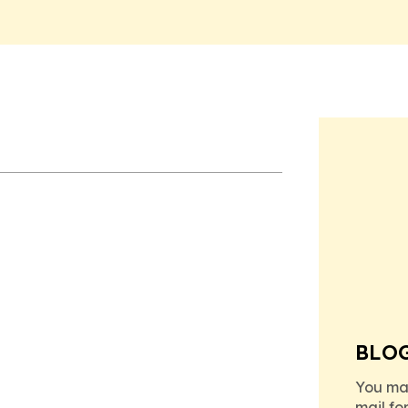
BLO
You ma
mail fo