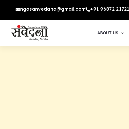
Skip
ngosanvedana@gmail.com
+91 96872 2172
to
content
ABOUT US