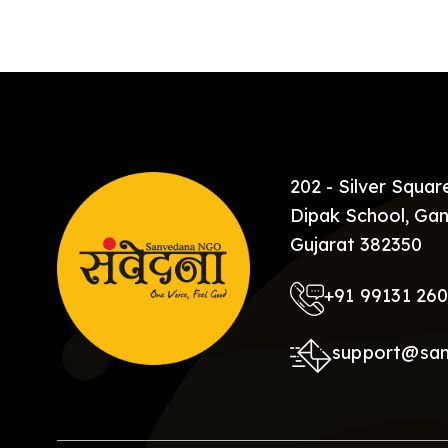
[…]
202 - Silver Squa
Dipak School, Gan
Gujarat 382350
+91 99131 26
support@sa