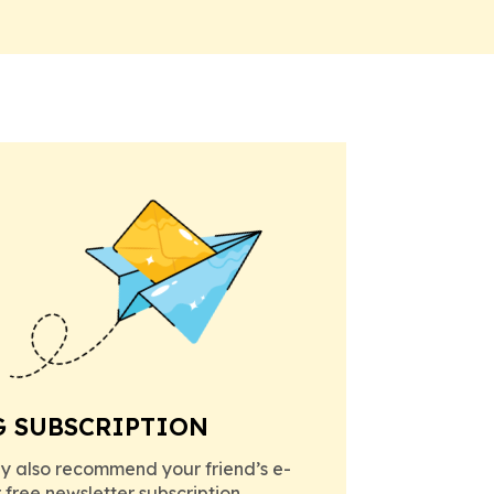
G SUBSCRIPTION
y also recommend your friend’s e-
r free newsletter subscription.