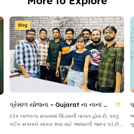
More to Explore
Blog
પ્રેમાળ યોજના – Gujarat ના નાનાં બાળકો માટે આશાની નવી કિરણ
દરેક બાળકના સપનામાં ઊડવાની તાકાત હોય છે, પરંતુ
ભ
કઈંક સપનાને સાકાર થવા માટે આધારની જરૂર પડે છે.
ગ
આવા આસરો બનીને […]
એ