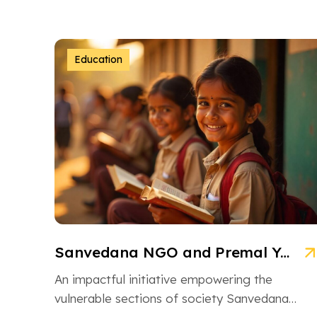
Education
Sanvedana NGO and Premal Yojana: A Model of Social Service
An impactful initiative empowering the
vulnerable sections of society Sanvedana