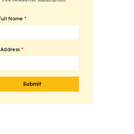
Full Name
*
 Address
*