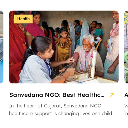
Health
Sanvedana NGO: Best Healthcare & Cancer Support in Gujarat
In the heart of Gujarat, Sanvedana NGO
W
healthcare support is changing lives one child at
i
a time. From rural villages […]
H