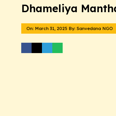
Dhameliya Manth
On:
March 31, 2025
By: Sanvedana NGO