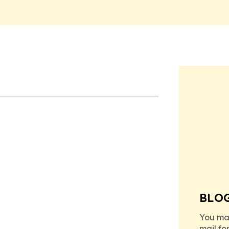
BLO
You ma
mail fo