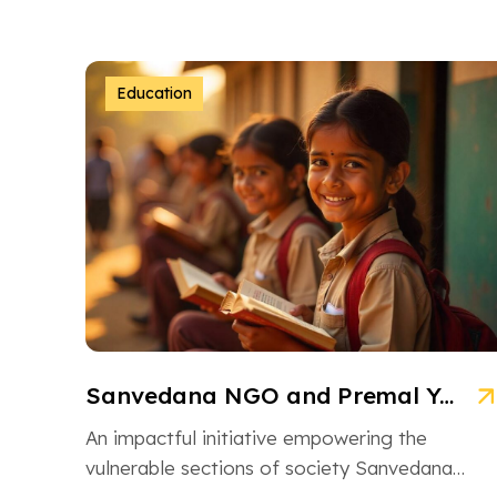
Education
Sanvedana NGO and Premal Yojana: A Model of Social Service
An impactful initiative empowering the
vulnerable sections of society Sanvedana