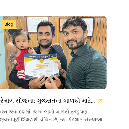
Blog
પ્રેમાળ યોજના: ગુજરાતના બાળકો માટે ઉજ્જવળ ભવિષ્યની ચાવી
ારત જેવા દેશમાં, જ્યાં લાખો બાળકો હજુ પણ
ુણવત્તાપૂર્ણ શિક્ષણથી વંચિત છે, ત્યાં કેટલાક સંસ્થાઓ
વા છે જે પોતાનું જીવન […]