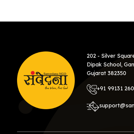
[…]
202 - Silver Squa
Dipak School, Gan
Gujarat 382350
+91 99131 26
support@sa