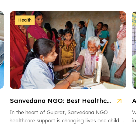
Health
Sanvedana NGO: Best Healthcare & Cancer Support in Gujarat
In the heart of Gujarat, Sanvedana NGO
W
healthcare support is changing lives one child at
i
a time. From rural villages […]
H