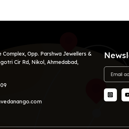
Newsl
re Complex, Opp. Parshwa Jewellers &
gotri Cir Rd, Nikol, Ahmedabad,
009
nvedanango.com