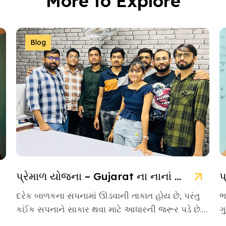
More to Explore
Blog
પ્રેમાળ યોજના – Gujarat ના નાનાં બાળકો માટે આશાની નવી કિરણ
દરેક બાળકના સપનામાં ઊડવાની તાકાત હોય છે, પરંતુ
ભ
કઈંક સપનાને સાકાર થવા માટે આધારની જરૂર પડે છે.
ગ
આવા આસરો બનીને […]
એ