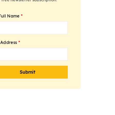
Full Name
*
 Address
*