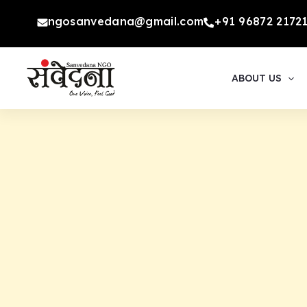
Skip
ngosanvedana@gmail.com
+91 96872 2172
to
content
ABOUT US