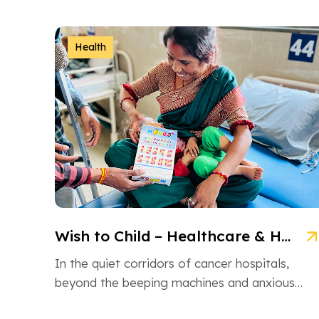
NGO is an inspiring non-governmental
organization based in Ahmedabad, Gujarat,
dedicated […]
Health
Wish to Child – Healthcare & Hope for Cancer Kids in Gujarat
In the quiet corridors of cancer hospitals,
beyond the beeping machines and anxious
whispers, there are brave little souls fighting