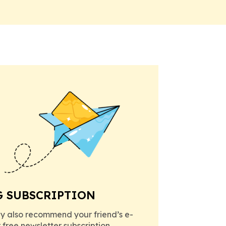
G SUBSCRIPTION
y also recommend your friend’s e-
r free newsletter subscription.