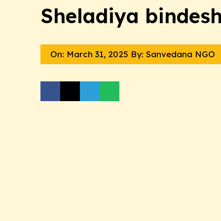
Sheladiya bindes
On:
March 31, 2025
By: Sanvedana NGO