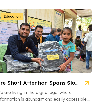
Education
Are Short Attention Spans Slowing Down Children’s Learning?
e are living in the digital age, where
nformation is abundant and easily accessible.
owever, this information overload is also […]