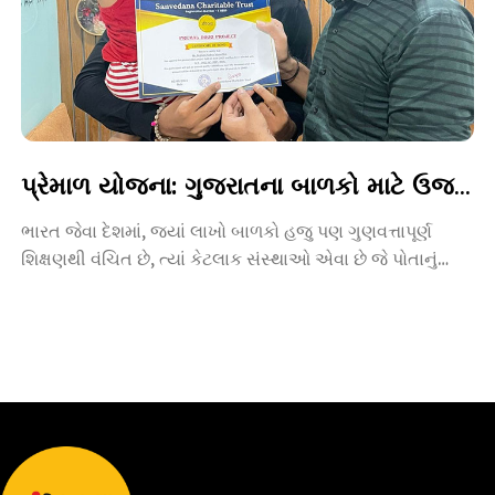
પ્રેમાળ યોજના: ગુજરાતના બાળકો માટે ઉજ્જવળ ભવિષ્યની ચાવી
ભારત જેવા દેશમાં, જ્યાં લાખો બાળકો હજુ પણ ગુણવત્તાપૂર્ણ
શિક્ષણથી વંચિત છે, ત્યાં કેટલાક સંસ્થાઓ એવા છે જે પોતાનું
જીવન