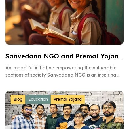
Sanvedana NGO and Premal Yojana: A Model of Social Service
An impactful initiative empowering the vulnerable
sections of society Sanvedana NGO is an inspiring
non-governmental organization based in
Ahmedabad, Gujarat, dedicated […]
Blog
Education
Premal Yojana