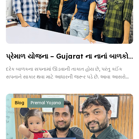
પ્રેમાળ યોજના – Gujarat ના નાનાં બાળકો માટે આશાની નવી કિરણ
દરેક બાળકના સપનામાં ઊડવાની તાકાત હોય છે, પરંતુ કઈંક
સપનાને સાકાર થવા માટે આધારની જરૂર પડે છે. આવા આસરો
બનીને
Blog
Premal Yojana