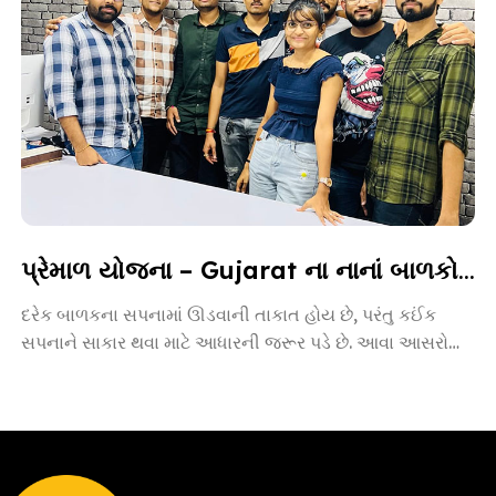
પ્રેમાળ યોજના – Gujarat ના નાનાં બાળકો માટે આશાની નવી કિરણ
દરેક બાળકના સપનામાં ઊડવાની તાકાત હોય છે, પરંતુ કઈંક
સપનાને સાકાર થવા માટે આધારની જરૂર પડે છે. આવા આસરો
બનીને […]