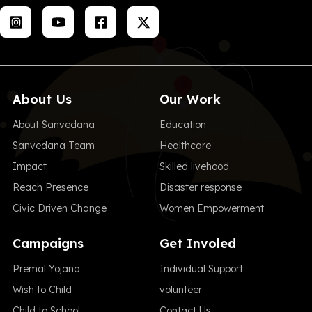
About Us
Our Work
About Sanvedana
Education
Sanvedana Team
Healthcare
Impact
Skilled livehood
Reach Presence
Disaster response
Civic Driven Change
Women Empowerment
Campaigns
Get Involed
Premal Yojana
Individual Support
Wish to Child
volunteer
Child to School
Contact Us