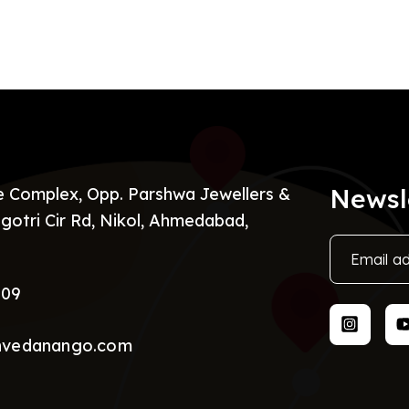
Newsl
re Complex, Opp. Parshwa Jewellers &
gotri Cir Rd, Nikol, Ahmedabad,
009
nvedanango.com