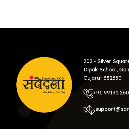
202 - Silver Squa
Dipak School, Gan
Gujarat 382350
+91 99131 26
support@sa