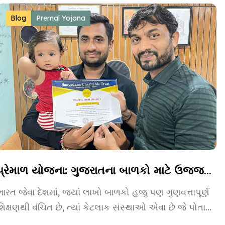
Blog
Premal Yojana
પ્રેમાળ યોજના: ગુજરાતના બાળકો માટે ઉજ્જવળ ભવિષ્યની ચાવી
ભારત જેવા દેશમાં, જ્યાં લાખો બાળકો હજુ પણ ગુણવત્તાપૂર્ણ
શિક્ષણથી વંચિત છે, ત્યાં કેટલાક સંસ્થાઓ એવા છે જે પોતાનું
જીવન […]