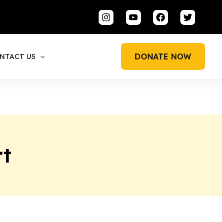
DONATE NOW
NTACT US
rt