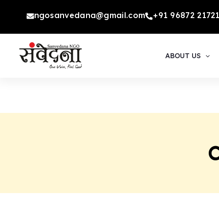
Skip
ngosanvedana@gmail.com
+91 96872 2172
to
content
ABOUT US
C