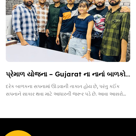
પ્રેમાળ યોજના – Gujarat ના નાનાં બાળકો માટે આશાની નવી કિરણ
દરેક બાળકના સપનામાં ઊડવાની તાકાત હોય છે, પરંતુ કઈંક
સપનાને સાકાર થવા માટે આધારની જરૂર પડે છે. આવા આસરો
બનીને […]