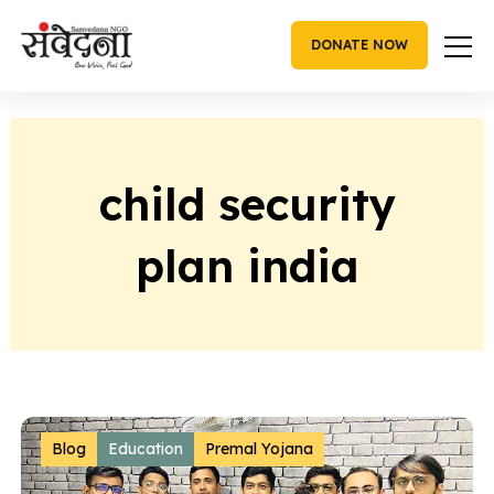
Skip
to
DONATE NOW
content
child security
plan india
Blog
Education
Premal Yojana