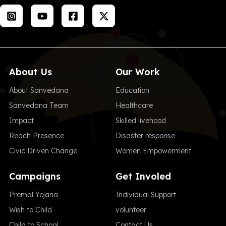
About Us
Our Work
About Sanvedana
Education
Sanvedana Team
Healthcare
Impact
Skilled livehood
Reach Presence
Disaster response
Civic Driven Change
Women Empowerment
Campaigns
Get Involed
Premal Yojana
Individual Support
Wish to Child
volunteer
Child to School
Contact Us