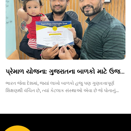
પ્રેમાળ યોજના: ગુજરાતના બાળકો માટે ઉજ્જવળ ભવિષ્યની ચાવી
ભારત જેવા દેશમાં, જ્યાં લાખો બાળકો હજુ પણ ગુણવત્તાપૂર્ણ
શિક્ષણથી વંચિત છે, ત્યાં કેટલાક સંસ્થાઓ એવા છે જે પોતાનું
જીવન […]