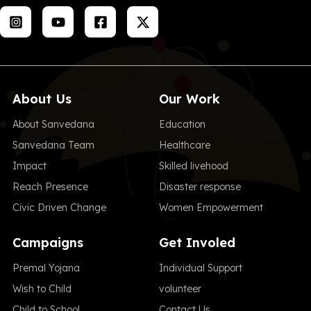
About Us
Our Work
About Sanvedana
Education
Sanvedana Team
Healthcare
Impact
Skilled livehood
Reach Presence
Disaster response
Civic Driven Change
Women Empowerment
Campaigns
Get Involed
Premal Yojana
Individual Support
Wish to Child
volunteer
Child to School
Contact Us